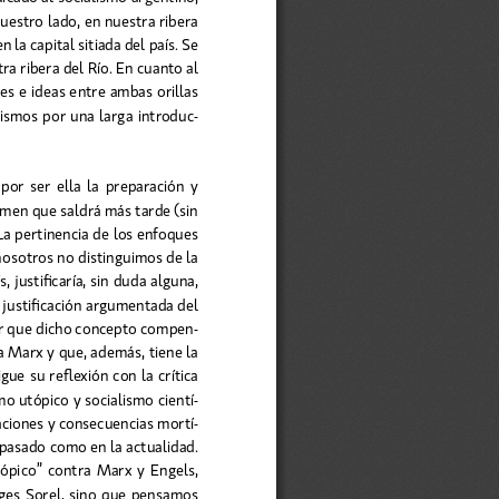
nuestro lado, en nuestra ribera 
 la capital sitiada del país. Se 
otra ribera del Río. En cuanto al 
s e ideas entre ambas orillas 
mismos por una larga introduc-
or  ser  ella  la  preparación  y  
men que saldrá más tarde (sin 
La pertinencia de los enfoques 
nosotros no distinguimos de la 
, justificaría, sin duda alguna, 
 justificación argumentada del 
or que dicho concepto compen-
a Marx y que, además, tiene la 
gue su reflexión con la crítica 
mo utópico y socialismo cientí-
aciones y consecuencias mortí-
pasado como en la actualidad. 
utópico”  contra  Marx  y  Engels,  
ges Sorel, sino que pensamos 