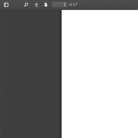
of 17
Toggle
Find
Previous
Next
Sidebar