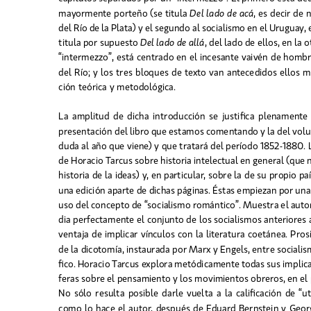
mayormente porteño (se titula 
Del lado de acá
, es decir de 
del Río de la Plata) y el segundo al socialismo en el Uruguay, en
titula por supuesto 
Del lado de allá
, del lado de ellos, en la 
“intermezzo”, está centrado en el incesante vaivén de hombre
del Río; y los tres bloques de texto van antecedidos ellos 
ción teórica y metodológica.
La  amplitud  de  dicha  introducción  se  justifica  plenamente  p
presentación del libro que estamos comentando y la del volu
duda al año que viene) y que tratará del período 1852-1880. 
de Horacio Tarcus sobre historia intelectual en general (que 
historia de la ideas) y, en particular, sobre la de su propio país
una edición aparte de dichas páginas. Éstas empiezan por una
uso del concepto de “socialismo romántico”. Muestra el aut
dia perfectamente el conjunto de los socialismos anteriores 
ventaja de implicar vínculos con la literatura coetánea. Prosi
de la dicotomía, instaurada por Marx y Engels, entre socialis
fico. Horacio Tarcus explora metódicamente todas sus implic
feras sobre el pensamiento y los movimientos obreros, en el 
No  sólo  resulta  posible  darle  vuelta  a  la  calificación  de  “
como lo hace el autor, después de Eduard Bernstein y Geor