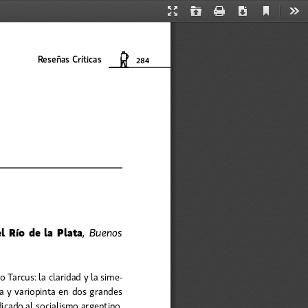
Current
Presentation
Open
Print
Download
Too
View
Mode
284
  Río  de  la  Plata
,  Buenos  
 Tarcus: la claridad y la sime-
ja y variopinta en dos grandes 
icado al socialismo argentino, 