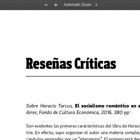
Zoom
Zoom
Out
In
Reseñas Críticas
El  socialismo  romántico  en  el
Sobre  Horacio  Tarcus,  
Aires, Fondo de Cultura Económica, 2016, 380 pp.
1
Son evidentes las primeras características del libro de Horacio
tría. En efecto, supo organizar el autor una materia comple
capítulos separados por un “intermezzo”. El primero está ded