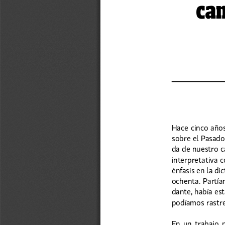
cam
Hace cinco años
sobre el Pasado
da de nuestro c
interpretativa 
énfasis en la di
ochenta. Partía
dante, había es
podíamos rastre
En  un  trabajo  