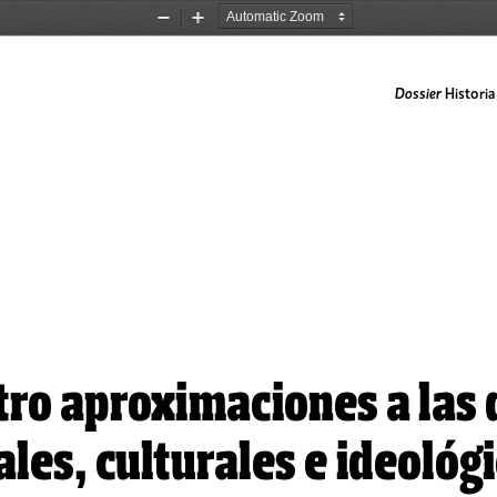
Zoom
Zoom
Out
In
Dossier
 Histori
tro aproximaciones a las 
ales, culturales e ideológi