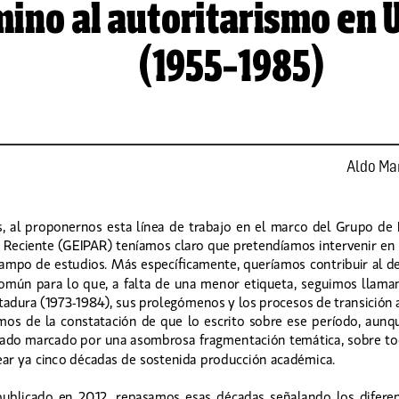
ino al autoritarismo en 
(1955-1985)
Aldo Mar
, al proponernos esta línea de trabajo en el marco del Grupo de Es
 Reciente (GEIPAR) teníamos claro que pretendíamos intervenir en 
ampo de estudios. Más específicamente, queríamos contribuir al de
común para lo que, a falta de una menor etiqueta, seguimos llamand
ctadura (1973-1984), sus prolegómenos y los procesos de transición 
mos de la constatación de que lo escrito sobre ese período, aunqu
tado marcado por una asombrosa fragmentación temática, sobre to
ar ya cinco décadas de sostenida producción académica.
publicado  en  2012,  repasamos  esas  décadas  señalando  los  diferent