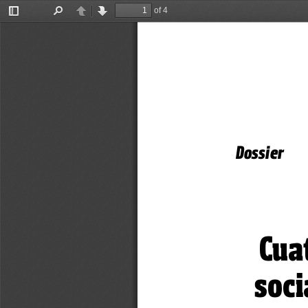
of 4
Toggle
Find
Previous
Next
Sidebar
Dossier  
Cua
soci