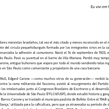
Eu vivi em 
adores marxistas brasileños, tal vez el más citado y menos reconocido en el 
te del circulo pequeñoburgués formado por los inmigrantes sirios en la capi
nunciaba la adhesión al comunismo. Nació el 14 de septiembre de 1923, en
ão Paulo. Pasó su juventud en el barrio de Vila Mariana. Perdió muy temp
Carone, antiguo buhonero que viajara por todo el mundo vendiendo telas ing
e en São Paulo como comerciante y propietario de una casa bancaria. 
1940, Edgard Carone —como muchos otros de su generación— recibió la inf
ontra la rama militarista del fascismo, asistió al resurgimiento del Partid
 los intelectuales junto al Congresso Brasileiro de Escritores y el desarroll
 de la Universidade de São Paulo (FFLCH/USP), donde estudió historia y geogr
 Barros Carone y se trasladó al municipio paulista de Bofete. Entre el 1948 
liança,
utilizada para la caficultura, pero que ya atravesaba su período de 
1
 familia a la ciudad, donde vivió entre 1960 y 1965. Por lo tanto, estuvo 17 