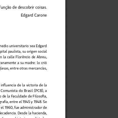
função de descobrir coisas.
Edgard Carone
medio universitario sea Edgard 
tal paulista, su origen social 
 la calle Florêncio de Abreu, 
ranamente a su madre: lo crió 
lesas, entre otras mercancías, 
luencia de la victoria de la 
o Comunista do Brasil (PCB), a 
o de la Faculdade de Filosofia, 
afía, entre el 1945 y 1948. Se 
y el 1960, fue administrador de 
decadencia. Desde la hacienda, 
años en el interior paulista.
2