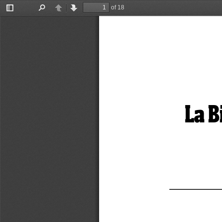
of 18
Toggle
Find
Previous
Next
Sidebar
La B