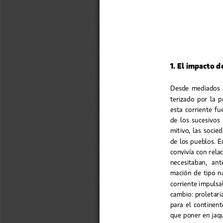
1. El impacto 
Desde  mediados  de
terizado  por  la  
esta  corriente  fue
de  los  sucesivos 
mitivo,  las  socied
de los pueblos. E
convivía con rela
necesitaban,  ant
mación de tipo na
corriente impuls
cambio: proletari
para el continen
que poner en jaqu