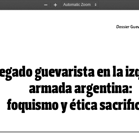
Zoom
Zoom
Out
In
 Guevarismo
Dossier
legado guevarista en la iz
armada argentina:  
foquismo y ética sacrific