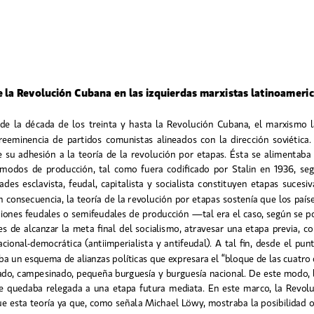
de la Revolución Cubana en las izquierdas marxistas latinoameri
  la  década  de  los  treinta  y  hasta  la  Revolución  Cubana,  el  marxismo 
preeminencia  de  partidos  comunistas  alineados  con  la  dirección  soviética.  
  su  adhesión  a  la  teoría  de  la  revolución  por  etapas.  Ésta  se  alimentab
 modos  de  producción,  tal  como  fuera  codificado  por  Stalin  en  1936,  seg
ades  esclavista,  feudal,  capitalista  y  socialista  constituyen  etapas  sucesiva
n consecuencia, la teoría de la revolución por etapas sostenía que los paíse
ciones feudales o semifeudales de producción —tal era el caso, según se 
es
de alcanzar la meta final del socialismo, atravesar una etapa previa, c
cional-democrática (antiimperialista y antifeudal). A tal fin, desde el pun
aba un esquema de
alianzas políticas que expresara el “bloque de las cuatro
ado, campesinado, pequeña burguesía y burguesía nacional. De este modo, l
te quedaba relegada a una etapa futura mediata. En este marco, la Revo
e esta teoría ya que, como señala Michael Löwy, mostraba la posibilidad o