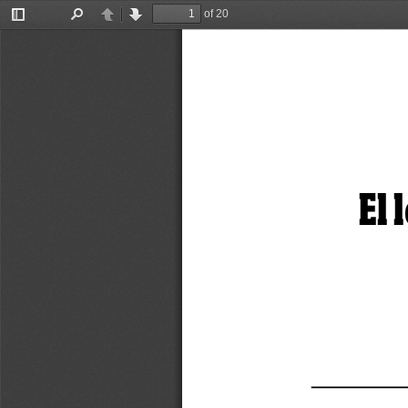
of 20
Toggle
Find
Previous
Next
Sidebar
El 