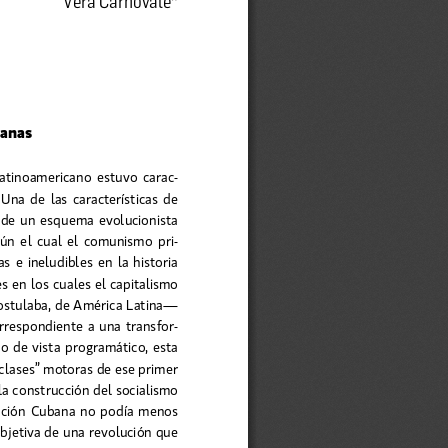
canas 
 latinoamericano  estuvo  carac-
Una  de  las  características  de  
a  de  un  esquema  evolucionista  
ún  el  cual  el  comunismo  pri-
s  e  ineludibles  en  la  historia
s en los cuales el capitalismo 
postulaba, de América Latina— 
orrespondiente a una transfor-
to de vista programático, esta 
 clases” motoras de ese primer 
a construcción del socialismo 
lución Cubana no podía menos 
bjetiva de una revolución que 