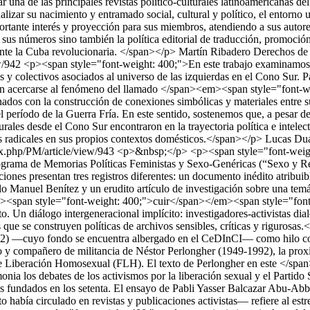
iar una de las principales revistas político-culturales latinoamericana
ar su nacimiento y entramado social, cultural y político, el entorno uni
ante interés y proyección para sus miembros, atendiendo a sus autores y
sus números sino también la política editorial de traducción, promoci
ante la Cuba revolucionaria. </span></p>
Martín Ribadero
Derechos de
ew/942
<p><span style="font-weight: 400;">En este trabajo examinamos la
 y colectivos asociados al universo de las izquierdas en el Cono Sur. P
buscaron acercarse al fenómeno del llamado </span><em><span style="fo
ados con la construcción de conexiones simbólicas y materiales entre suj
n el período de la Guerra Fría. En este sentido, sostenemos que, a pesar
urales desde el Cono Sur encontraron en la trayectoria política e intele
cas radicales en sus propios contextos domésticos.</span></p>
Lucas Dua
dex.php/PM/article/view/943
<p>&nbsp;</p> <p><span style="font-weight: 400;">Este </span><em><span style="font-weight: 400;">dossier</span></em><span style="font-weight: 400;"> del Programa de Memorias Políticas Feministas y Sexo-Genéricas (“Sexo y Revolución”) se propone, una vez más, provocar conjunciones entre el pasado y el presente de los activismos sexogenéricos. Las tres publicaciones presentan tres registros diferentes: un documento inédito atribuible a Néstor Perlongher hallado en los archivos del CeDInCI, un sentido ensayo escrito para ser leído en una retrospectiva sobre Marcelo Manuel Benítez y un erudito artículo de investigación sobre una temática crucial pero incipiente en las investigaciones históricas: el VIH/sida. Distintas facetas de las políticas de la memoria </span><em><span style="font-weight: 400;">cuir</span></em><span style="font-weight: 400;">, en donde se evidencia la potencia de un programa archivístico y editorial del CeDInCI en su plasticidad y ensanchamiento. Un diálogo intergeneracional implícito: investigadores-activistas dialogando no sólo con los documentos y aquellas personas señeras en la organización y la reflexión política, sino también con las formas en las que se construyen políticas de archivos sensibles, críticas y rigurosas.</span></p> <p><span style="font-weight: 400;">Podríamos tomar al activista, escritor y artista plástico Marcelo Manuel Benítez (1951-2022) —cuyo fondo se encuentra albergado en el CeDInCI— como hilo conductor subrepticio de este </span><em><span style="font-weight: 400;">dossier</span></em><span style="font-weight: 400;">. Amigo y compañero de militancia de Néstor Perlongher (1949-1992), la proximidad geográfica —ambos habitaron en Avellaneda— también lo fue en el pasaje de la militancia en la izquierda trotskista hacia el Frente de Liberación Homosexual (FLH). El texto de Perlongher en este </span><em><span style="font-weight: 400;">dossier</span></em><span style="font-weight: 400;"> es, precisamente, un documento que testimonia los debates de los activismos por la liberación sexual y el Partido Socialista de los Trabajadores (PST), espacio de militancia de muchos gays, lesbianas y feministas antes de incorporarse a los diversos grupos fundados en los setenta. El ensayo de Pabli Yasser Balcazar Abu-Abbarah, inicialmente leído en el cierre de la primera muestra (póstuma) dedicada a la prolífica obra artística de Benítez —que hasta el momento había circulado en revistas y publicaciones activistas— refiere al estrecho vínculo entre él y Juan Queiroz, mentor del proyecto Archivos Desviados, cofundador de </span><strong>Moléculas Malucas</strong><span style="font-weight: 400;"> y de tantas inciativas, incluso del propio Programa Sexo y Revolución. Es un diálogo de tres generaciones: un investigador y activista que va a la búsqueda de su referente de la juventud y a la vez un joven activista que reflexiona sobre esa otra (y propia) amistad.&nbsp;</span></p> <p><span style="font-weight: 400;">La tenacidad amorosa y respetuosa de Juan Queiroz le ha otorgado a Benítez la trascendencia necesaria a una figura clave de los activismos LGTBIQ+ que se encontraba fuera del foco en las memorias del propio movimiento. El artículo de Memi Martínez, joven historiador y activista, también está atravesado por la estela de un Marcelo Benítez quien, en los ochenta, era un referente “histórico” para la Comunidad Homosexual Argentina (CHA). Un intelectual que supo polemizar ante el impacto biopolítico del VIH y acompañar, de todos modos, los avatares de la Campaña STOP SIDA, llevada adelante por la CHA, que es el eje principal del artículo. Benítez y Perlongher supieron ser grandes polemistas, incluso entre ellos. Pero también supieron intervenir desde sus facetas expresivas como muches activistas. En ese sentido, el artículo de Memi Martínez también pone el foco en aquellos otros documentos que componen la variopinta cultura material de la intervención militante, como los volantes y las historietas. Y también es un diálogo con otros dos activistas que también llevan adelante tenaces políticas de archivo: Marcelo E. Ferreyra y Marcelo Reiseman.</span></p> <p><span style="font-weight: 400;">En suma, el </span><em><span style="font-weight: 400;">dossier</span></em><span style="font-weight: 400;"> aquí presentado pretende agitar, una vez más, una revuelta de los tiempos ante un contexto hostil, trayendo las voces de quienes estuvieron y están, a pesar de to