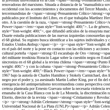
la juventud universitaria en la cual </span><strong>Pensamiento Críti
renovadoras del marxismo. Situada a distancia de la “manualística sovi
occidental con los acontecimientos y documentos del Tercer Mundo, 
tercermundistas de </span><strong>Pensamiento Crítico</strong><span s
publicados por el Instituto del Libro, en el que trabajaba Martínez Her
otro. A la cuestión de la raza, </span><strong>Pensamiento Crítico<
Power</span></em><span style="font-weight: 400;">. La de género, au
style="font-weight: 400;">, que difundió artículos de la ensayista m
Duarte estudia publicaciones de las nuevas izquierdas conosureñas que
el 68 global. Su registro busca identificar a los sujetos individuales
Estados Unidos.&nbsp;</span></p> <p><span style="font-weight: 400;"
en el país del norte y la pone en contacto con las ediciones y accione
cultural porteña </span><strong>El escarabajo de Oro </strong><span s
del militante trostkista Horacio Lagar sobre la cuestión negra en Esta
sincroniza en el 68 global a la revista chilena </span><strong>Pun
weight: 400;"> y con la cubana </span><strong>Pensamiento Crítico<
style="font-weight: 400;">Black Power</span></em><span style="font
1967 bajo la autoría de Charles Hamilton y Stokely Carmichael, dos lí
negro por el poder y, ya asesinado Martin Luther King, por el fin del 
emergencia del antimperialismo tercermundista como perspectiva cosmo
certeza planteada por Ernesto Guevara sobre la necesaria violencia re
emanaba de la Casa Blanca con la de La Moneda, la discriminación rac
Elorrio, director de la revista </span><strong>Cristianismo y Revo
</p> <p><strong>Adrián Celentano</strong><span style="font-weigh
Universidad Nacional de La Plata (UNLP)</span></p>
Adrián Celen