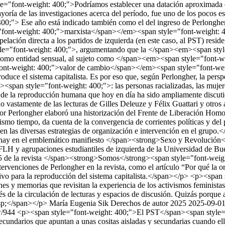
María Eugenia Sik
Derechos de autor 2025
2025-09-0
ew/944
<p><span style="font-weight: 400;">El PST</span><span style="font-weight: 400;"> opera con respecto a nosotros con la siguiente política: el feminismo, el movimiento homosexual, son movimientos secundarios que apuntan a unas cositas aisladas y secundarias cuando ellos apuntan a lo central que es la lucha de clases. Ellos interpretan esta lucha de clases como restringida a un aspecto particular de esa lucha de clases, que es la contradicción que se da entre el patrón y el obrero, entre el trabajo y el capital en el seno de la fábrica; fundamentalmente lo que hacen es un sindicalismo de izquierda.</span></p> <p><span style="font-weight: 400;">El asunto es el siguiente: por un lado, la contradicción capital-trabajo es la contradicción central, pero esa contradicción no se da en un marco abstracto, se da en todo el campo de la vida social, en toda la formación económico-social. La lucha de clases como versión de esa contradicción, que en última instancia es una contradicción entre el desarrollo de las fuerzas productivas y las relaciones de producción correspondientes al capitalismo en este caso, recorren todo el conjunto de las relaciones sociales, todo el conjunto está sacudido por esa contradicción. ¿Qué quiere decir esta contradicción? En términos marxistas: que hay un desarrollo incesante de las fuerzas productivas que son liberadas por el capitalismo, o sea, el capitalismo produce por el hecho de la mercancía, prácticamente produce por producir, produce todo lo que dé ganancia y libera al conjunto de las fuerzas productivas. Esas fuerzas productivas tienen que encajar dentro de determinadas relaciones de producción. La relación de producción fundamental es la relación patrón-obrero; para mantener esas fuerzas productivas dentro de las relaciones de producción, sobre esa estructura se construye la superestructura, ésta garantiza que esas relaciones de producción se mantengan.</span></p> <p><span style="font-weight: 400;">Lo que nosotros planteamos es que hay un medio de producción que es esencial, el cuerpo humano. ¿Por qué decimos que es esencial? Porque lo único que agrega valor a las cosas es el trabajo humano incorporado y acumulado. Ese trabajo sale del cuerpo y ese cuerpo se vende en el mercado de trabajo capitalista como una mercancía más. El capitalismo se caracteriza por el mercado, por la producción de mercancías, pero lo que en realidad venden en el mercado es la fuerza de trabajo que se ha acumulado para producir esa mercancía, ese es el valor.</span></p> <p><span style="font-weight: 400;">Los que no tienen mercancías para vender se venden a sí mismos, de ahí que el trabajador, para el capitalismo, sea libre; de ahí que el capitalismo empiece con la consigna de la libertad, igualdad y fraternidad. La libertad para el capitalismo significa que cada uno es libre de vender o no su fuerza de trabajo. Si vos no querés venderla, no la vendés, pero te morís de hambre o te revientan. Para que ese cuerpo pueda entrar en todo ese sistema de producción y convertirse en una mercancía, tiene que organizarse de una manera especial. La ideología no es meramente lo que los hombres piensan acerca de la realidad, sino que lo que produce el capitalismo es toda una adaptación, una organización de la psiquis determinada e histórica; organiza al cuerpo humano de determinada manera, lo funcionaliza. Entonces la contradicción se produce entre el cuerpo natural, que sería el cuerpo del deseo, y el cuerpo como máquina capitalista, que es el cuerpo necesario para la producción.</span></p> <p><span style="font-weight: 400;">Ahí, a partir de esa contradicción es donde empezaría nuestro trabajo, o sea, el trabajo de los movimientos liberacionistas se centraría en esa contradicción.</span></p> <p><span style="font-weight: 400;">¿Qué significa el movimiento feminista y el MLH</span><span style="font-weight: 400;">? Que los cuerpos se están rebelando contra las funciones que socialmente les han sido asignadas. Esa rebelión está representada por el feminismo en el caso de las mujeres y por los MLH en el caso de los varones. ¿Qué es lo que están reivindicando, en última instancia? Un homosexual reivindica el erotismo anal y la mujer reivindicaría que su cuerpo no es una mera máquina para producir hijos y que su mente tampoco está al servicio de toda esa cuestión.</span></p> <p><span style="font-weight: 400;">Entonces la crítica a los partidos marxistas tradicionales se centraría en que esos partidos reducen la lucha de clases a un aspecto particular del enfrentamiento. Al hacerlo reconocen, legitiman toda esa formación del individuo que le posibilita trabajar como obrero, porque no cualquiera es obrero; o sea, para formar la fuerza de trabajo capitalista, el capitalismo necesitó primero toda una etapa sangrienta, la primera etapa, cuando los campesinos son echados de sus campos y lanzados a las ciudades, en ese momento los burgueses eran conscientes de que estaban