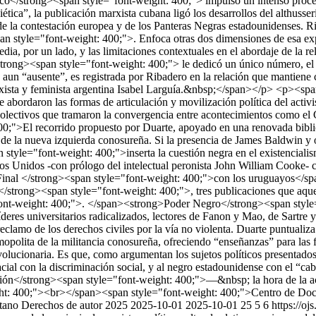
co</strong><span style="font-weight: 400;"> impulsó un intenso proceso 
ética”, la publicación marxista cubana ligó los desarrollos del althusse
de la contestación europea y de los Panteras Negras estadounidenses.
tyle="font-weight: 400;">. Enfoca otras dos dimensiones de esa experie
edia, por un lado, y las limitaciones contextuales en el abordaje de la 
/strong><span style="font-weight: 400;"> le dedicó un único número, 
n “ausente”, es registrada por Ribadero en la relación que mantiene 
arxista y feminista argentina Isabel Larguía.&nbsp;</span></p> <p><spa
 abordaron las formas de articulación y movilización política del activi
 y colectivos que tramaron la convergencia entre acontecimientos como e
>El recorrido propuesto por Duarte, apoyado en una renovada bibliogra
s de la nueva izquierda conosureña. Si la presencia de James Baldwin y 
tyle="font-weight: 400;">inserta la cuestión negra en el existencialis
dos Unidos -con prólogo del intelectual peronista John William Cooke- c
to Final </strong><span style="font-weight: 400;">con los uruguayos<
/strong><span style="font-weight: 400;">, tres publicaciones que aq
-weight: 400;">. </span><strong>Poder Negro</strong><span style="fo
deres universitarios radicalizados, lectores de Fanon y Mao, de Sartre
reclamo de los derechos civiles por la vía no violenta. Duarte puntualiz
polita de la militancia conosureña, ofreciendo “enseñanzas” para las f
volucionaria. Es que, como argumentan los sujetos políticos presentado
ial con la discriminación social, y al negro estadounidense con el “ca
lución</strong><span style="font-weight: 400;">—&nbsp; la hora de la 
t: 400;"><br></span><span style="font-weight: 400;">Centro de Docu
tano
Derechos de autor 2025
2025-10-01
2025-10-01
25
5
6
https://o