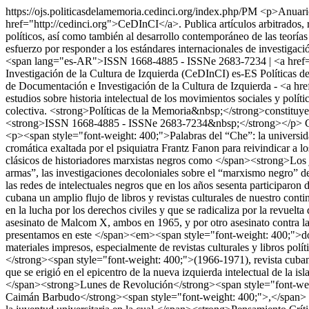
https://ojs.politicasdelamemoria.cedinci.org/index.php/PM
<p>Anuario 
href="http://cedinci.org">CeDInCI</a>. Publica artículos arbitrados, re
políticos, así como también al desarrollo contemporáneo de las teorías
esfuerzo por responder a los estándares internacionales de investigac
<span lang="es-AR">ISSN 1668-4885 - ISSNe 2683-7234 | <a href=
Investigación de la Cultura de Izquierda (CeDInCI)
es-ES
Políticas d
de Documentación e Investigación de la Cultura de Izquierda - <a href=
estudios sobre historia intelectual de los movimientos sociales y políti
colectiva. <strong>Políticas de la Memoria&nbsp;</strong>constituye u
<strong>ISSN 1668-4885 - ISSNe 2683-7234&nbsp;</strong></p>
<p><span style="font-weight: 400;">Palabras del “Che”: la universidad
cromática exaltada por el psiquiatra Frantz Fanon para reivindicar a 
clásicos de historiadores marxistas negros como </span><strong>Los j
armas”, las investigaciones decoloniales sobre el “marxismo negro” d
las redes de intelectuales negros que en los años sesenta participaron 
cubana un amplio flujo de libros y revistas culturales de nuestro conti
en la lucha por los derechos civiles y que se radicaliza por la rev
asesinato de Malcom X, ambos en 1965, y por otro asesinato contra l
presentamos en este </span><em><span style="font-weight: 400;">dos
materiales impresos, especialmente de revistas culturales y libros po
</strong><span style="font-weight: 400;">(1966-1971), revista cubana 
que se erigió en el epicentro de la nueva izquierda intelectual de la is
</span><strong>Lunes de Revolución</strong><span style="font-wei
Caimán Barbudo</strong><span style="font-weight: 400;">,</span> <spa