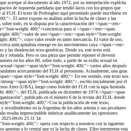
1
2025-09-01
25
31
34
 obligándolos a trabajar en esas condiciones; pero después, el proletariado se fue acostumbrando, ahora parece “natural” el trabajo y también aparece como “naturalmente” dada la “normalidad”. Entonces, para que se produzca el enfrentamiento patrón-obrero en el campo en que están trabajando, los partidos marxistas tienen que legitimar, aceptar la “normalidad”. A partir de la aceptación se da ese enfrentamiento. Por eso es que ellos plantean la cuestión de la toma de consciencia como cuestión central.</span></p> <p><span style="font-weight: 400;">Pero ¿qué es la toma de consciencia en realidad si no es concientización? ¿Cuál es la diferencia? La toma de consciencia para el marxista es que el obrero se dé cuenta que es obrero, que lo están explotando y que eso que a él le sacan le pertenece, entonces lo que tiene que hacer es crear otro Estado, desplazar a los capitalistas y ponerse él, lo que sería la dictadura del proletariado.</span></p> <p><span style="font-weight: 400;">Cuando nosotros decimos concientización, decimos que nuestra estructuración psíquica está condicionada por un sistema social determinado y que debemos hacerlo pedazos, que a partir de ese proceso, que es doloroso, recién vamos a nacer, a empezar a vivir.</span></p> <p><span style="font-weight: 400;">Llegamos a otro problema que es que al restringir el asunto a este enfrentamiento, los partidos marxistas no sólo cometen un error, sino que (en términos de ellos) lo que hacen es una verdadera traición histórica, en el sentido en que ellos le quitan a la revolución su sujeto.</span></p> <p><span style="font-weight: 400;">Si el sujeto es el sujeto normalizado, el proletario normalizado, que esté criado con la ideología capitalista, va a ser incapaz de crear esa nueva sociedad, entonces necesariamente va a necesitar una burocracia que lo guíe. ¿Qué es el partido marxista? Es la formación de esa burocracia para encabezar la dictadura del proletariado. Ese es el proyecto de Lenin y el proyecto que triunfó históricamente en la URSS, pero que no era de ninguna manera el único proyecto, por ejemplo, Lenin tuvo que enfrentar la oposición de Rosa Luxemburgo que planteaba que la clase obrera tenía que tomar el poder, no el partido.</span></p> <p><span style="font-weight: 400;">Para que la clase obrera tome el poder, se tiene que tomar a sí misma; Marx dice: tiene que tomar conciencia para sí; esto significa romper con el capitalismo y pasar del ser humano abstracto como mercancía, al hombre concreto, al hombre como entidad sensual, al sujeto como valor de uso y no como valor de cambio que es el hombre normal, que vale como mercancía y cuyas relaciones están sobredeterminadas por su valor mercantil.</span></p> <p><span style="font-weight: 400;">La relación heterosexual no vale por su valor de uso, si bien tiene un valor de goce, pero vale por su valor de cambio, por el valor del que socialmente está investida. Y por eso la relación homosexual no vale nada, porque es sólo valor de goce, valor de uso. Entonces el asunto está centrado en cómo se forma ese sujeto de la revolución. Lo que digo (es una hipótesis) es que la vía para su formación está dada por el mismo desarrollo del capitalismo; por ejemplo, el capitalismo más avanzado ha desplazado su contradicción de la contradicción entre patrón y obrero (sindicalismo yankee), toda la cuestión anticapitalista salta por el lado de los negros, de la mujer, los homosexuales. Estos movimientos reivindican en última instancia esa corporalidad que es negada por el capitalismo, es un movimiento de retorno hacia su propio interior.</span></p> <p><span style="font-weight: 400;">La contradicción que tiene un obrero tiene como correlato la normalidad (él es obrero cuando tendría que ser patrón), en cambio la contradicción que puede tener un homosexual o una mujer revolucionaria es una contradicción del conjunto de su libido, de sus instintos y de todo; es una contradicción sin retorno. Por eso cuando una mujer está en el feminismo revolucionario no le interesa ocupar el papel del hombre, sino vivir como persona, como mujer, como fuerza, como libido. La contradicción está ubicada en un nivel mucho más profundo que en un obrero que se suma a las fuerzas de la revolución, o más aún, en un pequeño burgués que se pasa a un partido socialista.</span></p> <p><span style="font-weight: 400;">No hay dictadura del proletariado si el proletariado no se constituye en clase para sí, hay dictadura </span><span style="font-weight: 400;">sobre</span><span style="font-weight: 400;"> el proletariado.</span><span style="font-weight: 400;"> Si el proletariado se concientizara realmente, rompería con la normalidad, pasaría a ser la negación de la burguesía, significaría el fin de las clases. Es un paso de transición hacia el fin del Estado. Ese proletariado tiene que ser para sí, tiene que dejar de ser varón y mujer porque ser varón o mujer está determinado por las necesidades de producción y reproducción del capitalismo. Tiene que liberar sus pulsiones, tiene que romper con la normalidad.</span></p> <p><