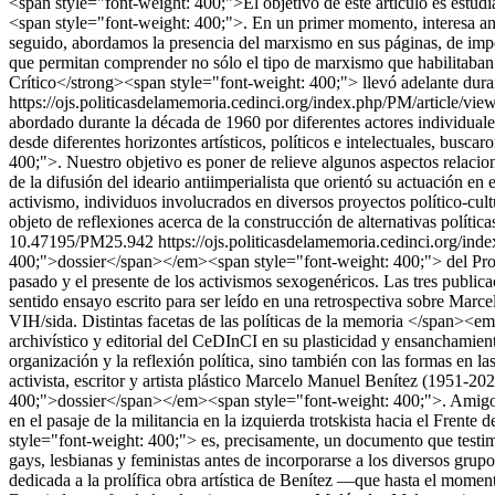
<span style="font-weight: 400;">El objetivo de este artículo es estud
<span style="font-weight: 400;">. En un primer momento, interesa analiz
seguido, abordamos la presencia del marxismo en sus páginas, de import
que permitan comprender no sólo el tipo de marxismo que habilitaban 
Crítico</strong><span style="font-weight: 400;"> llevó adelante dur
https://ojs.politicasdelamemoria.cedinci.org/index.php/PM/article/vi
abordado durante la década de 1960 por diferentes actores individuales
desde diferentes horizontes artísticos, políticos e intelectuales, 
400;">. Nuestro objetivo es poner de relieve algunos aspectos relacion
de la difusión del ideario antiimperialista que orientó su actuación e
activismo, individuos involucrados en diversos proyectos político-cult
objeto de reflexiones acerca de la construcción de alternativas políti
10.47195/PM25.942
https://ojs.politicasdelamemoria.cedinci.org/in