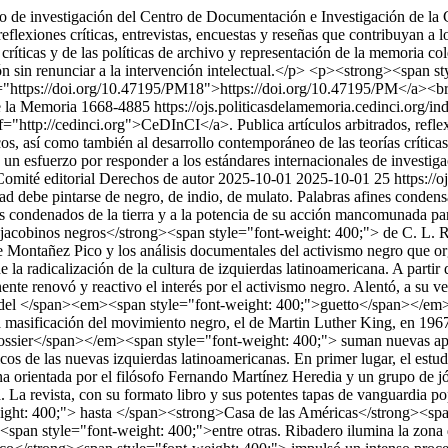
de investigación del Centro de Documentación e Investigación de la Cu
flexiones críticas, entrevistas, encuestas y reseñas que contribuyan a lo
 críticas y de las políticas de archivo y representación de la memori
ión sin renunciar a la intervención intelectual.</p> <p><strong><span 
"https://doi.org/10.47195/PM18">https://doi.org/10.47195/PM</a><
e la Memoria
1668-4885
https://ojs.politicasdelamemoria.cedinci.org/
"http://cedinci.org">CeDInCI</a>. Publica artículos arbitrados, reflexi
cos, así como también al desarrollo contemporáneo de las teorías críticas
n esfuerzo por responder a los estándares internacionales de investigac
Comité editorial
Derechos de autor
2025-10-01
2025-10-01
25
https://
 debe pintarse de negro, de indio, de mulato. Palabras afines condensar
los condenados de la tierra y a la potencia de su acción mancomunada p
acobinos negros</strong><span style="font-weight: 400;"> de C. L. R. 
e Montañez Pico y los análisis documentales del activismo negro que or
de la radicalización de la cultura de izquierdas latinoamericana. A parti
nente renovó y reactivo el interés por el activismo negro. Alentó, a su v
uelta del </span><em><span style="font-weight: 400;">guetto</span></em
a masificación del movimiento negro, el de Martin Luther King, en 19
sier</span></em><span style="font-weight: 400;"> suman nuevas aprox
líticos de las nuevas izquierdas latinoamericanas. En primer lugar, el e
orientada por el filósofo Fernando Martínez Heredia y un grupo de jóven
la. La revista, con su formato libro y sus potentes tapas de vanguardia p
ght: 400;"> hasta </span><strong>Casa de las Américas</strong><spa
n style="font-weight: 400;">entre otras. Ribadero ilumina la zona de 