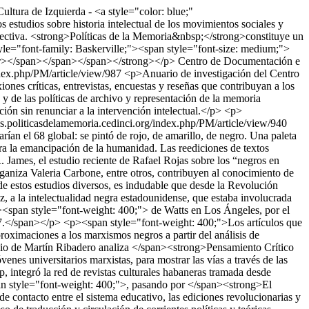
ltura de Izquierda - <a style="color: blue;"
s estudios sobre historia intelectual de los movimientos sociales y
a colectiva. <strong>Políticas de la Memoria&nbsp;</strong>constituye un
style="font-family: Baskerville;"><span style="font-size: medium;">
br></span></span></span></strong></p>
Centro de Documentación e
index.php/PM/article/view/987
<p>Anuario de investigación del Centro
ones críticas, entrevistas, encuestas y reseñas que contribuyan a los
 y de las políticas de archivo y representación de la memoria
ión sin renunciar a la intervención intelectual.</p> <p>
ojs.politicasdelamemoria.cedinci.org/index.php/PM/article/view/940
ían el 68 global: se pintó de rojo, de amarillo, de negro. Una paleta
ara la emancipación de la humanidad. Las reediciones de textos
James, el estudio reciente de Rafael Rojas sobre los “negros en
ganiza Valeria Carbone, entre otros, contribuyen al conocimiento de
r de estos estudios diversos, es indudable que desde la Revolución
ez, a la intelectualidad negra estadounidense, que estaba involucrada
><span style="font-weight: 400;"> de Watts en Los Ángeles, por el
67.</span></p> <p><span style="font-weight: 400;">Los artículos que
imaciones a los marxismos negros a partir del análisis de
studio de Martín Ribadero analiza </span><strong>Pensamiento Crítico
es universitarios marxistas, para mostrar las vías a través de las
op, integró la red de revistas culturales habaneras tramada desde
n style="font-weight: 400;">, pasando por </span><strong>El
contacto entre el sistema educativo, las ediciones revolucionarias y