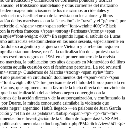
de traducción y circulación de corrientes políticas y teóricas
rianismo, el trotskismo mandeliano y otras corrientes del marxismo
 Ribadero mapea minuciosamente los marxismos occidentales y
ncia revisteril: el nexo de la revista con los autores y libros
relación de los marxismos con la “cuestión” de “raza” y el “género”, por
el referido al </span><em><span style="font-weight: 400;">Black
con la revista francesa </span><strong>Partisans</strong><span
n style="font-weight: 400;">En segundo lugar, el artículo de Lucas
smo antirracista estadounidense en los años sesenta, especialmente en
l Cordobazo argentino y la guerra de Vietnam y la rebelión negra en
fía estadounidense, reseña la radicalización de la protesta racial
otros escritores negros en 1961 en el primer número de la revista
mo marxista, la publicación tres años después en Montevideo del libro
onecta aquella cuestión con el fenómeno peronista. La red revisteril
/span><strong> Cuadernos de Marcha</strong><span style="font-
uel año pusieron en circulación documentos del </span><em><span
nt-weight: 400;"> fue precisamente el título del libro aparecido en
 y Camus, que argumentaron a favor de la lucha directa del movimiento
a que la radicalización del activismo negro convergió con la
ormas de la acción directa y de la autoorganización, y confirmando la
s por Duarte, la mirada conosureña asimilaba la violencia que
becita negra” argentino. Había llegado —en palabras de Juan García
acción y “el fin de las palabras”.&nbsp;</span></p> <p><br><br>
mentación e Investigación de la Cultura de Izquierdas/ UNSAM -
js.politicasdelamemoria.cedinci.org/index.php/PM/article/view/941
<p>