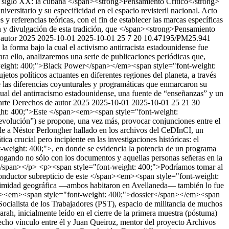
s del siglo XX: la cubana </span><strong>Pensamiento Crítico</strong>
versitario y su especificidad en el espacio revisteril nacional. Acto
 referencias teóricas, con el fin de establecer las marcas específicas
ón y divulgación de esta tradición, que </span><strong>Pensamiento
 autor 2025
2025-10-01
2025-10-01
25
7
20
10.47195/PM25.941
 forma bajo la cual el activismo antirracista estadounidense fue
ara ello, analizaremos una serie de publicaciones periódicas que,
nt-weight: 400;">Black Power</span></em><span style="font-weight:
etos políticos actuantes en diferentes regiones del planeta, a través
 de las diferencias coyunturales y programáticas que enmarcaron su
ctual del antirracismo estadounidense, una fuente de “enseñanzas” y un
rte
Derechos de autor 2025
2025-10-01
2025-10-01
25
21
30
do, sosteniendo redes políticas, imaginarios y formas de intervención diversas, críticas, tenaces e incisivas.</span></p> <p><br><br></p> <p><strong>Un inédito de “La Rosa” o los senderos de los archivos</strong></p> <p>&nbsp;</p> <p><span style="font-weight: 400;">El presente documento fue hallado dentro del fondo personal de la escritora y activista feminista y lesbiana Hilda Rais (1951-2016). Se trata de un texto mecanografiado, de cuatro carillas a simple faz. El escrito contiene en la primera página la anotación manuscrita “Néstor Perlongher”. Otro indicio de que se trata de un texto redactado por el autor de </span><strong>Austria</strong><span style="font-weight: 400;">-</span><strong>Hungría</strong><span style="font-weight: 400;"> es por la máquina de escribir Olivetti utilizada para su redacción, reconocida por Juan Queiroz quien se encuentra trabajando en una compilación de escritos inéditos de Néstor Perlongher con Cecilia Palmeiro.</span></p> <p><span style="font-weight: 400;">La caja en la que fue hallado el escrito tenía el rótulo “feminismo” en el archivo personal de Hilda. Como en muchos casos, caracterizar a un archivo como </span><em><span style="font-weight: 400;">personal </span></em><span style="font-weight: 400;">dista mucho de leerlo como </span><em><span style="font-weight: 400;">individual</span></em><span style="font-weight: 400;">. Este archivo, hoy disponible en el CeDInCI,</span><span style="font-weight: 400;"> también se encuentra atravesado por la documentación reunida y/ u organizada por Graciela Delachaux, la última pareja de la autora de </span><strong>Belvedere</strong><span style="font-weight: 400;">, quien legó con la intermediación de Laura Klein el archivo al CeDInCI, donde hoy se encuentra albergado y accesible a la consulta.&nbsp;</span></p> <p><span style="font-weight: 400;">Como práctica archivística consciente, hemos mantenido el orden original de dicha carpeta para poder vislumbrar una trama, un diálogo, más allá de la singularidad de cada uno de los documentos. En esta carpeta, este texto atribuido con bastante certeza a Néstor Perlongher, era el primero de una conjunción de textos: una traducción mecanografiada de “Cuestión de diferencia”, de Colette Guilaumin; “Que tema más embrujado el del control natalicio”, de Beatriz Edelstein (una monografía mecanografiada con dedicatoria a la propia Hilda Rais); “La Mujer y la Locura”, de Phyllis Chesler; “La ‘pequeña diferencia’ y sus grandes consecuencias”, de Alice Schwarzer, fotocopia de la traducción publicada en los </span><strong>Cuadernos Feministas</strong><span style="font-weight: 400;"> de la Asociación de Trabajo y Estudio sobre la Mujer (ATEM);&nbsp; “No sólo para lesbianas”, de Charlotte Bunch; el capítulo II de </span><strong>Política sexual</strong><span style="font-weight: 400;"> de Kate Millet editado en 1974 por el Grupo de Política Sexual (GPS) y tipeado por Néstor Latrónico; una cronología mecanografiada —con algunas anotaciones manuscritas— del surgimiento de movimientos feministas radicales en distintas partes del mundo en la década de 1970; una copia de un trabajo de Alicia Marambio para presentar en un congreso de Psicología de 1984, vinculado a los efectos psicosociales de la represión en la población (especialmente en las presas políticas), y una copia de una entrevista mecanografiada anónima, del mismo año, titulada “La mujer como víctima de la represión política”. Fotocopias, textos mecanografiados que circulaban de mano en mano, ediciones precarias de traducciones y elaboraciones propias: las formas materiales de circulación de la formación política de los grupos activistas que, en un contexto de radicalización de las izquierdas, indagaban en las peculiaridades de la opresión sexual.</span></p> <p><span style="font-weight: 400;">Este hallazgo resulta ciertamente inquietante en términos archivísticos. En el Programa de Memorias Políticas Feministas y Sexo Genéricas (“Sexo y Revolución”) del CeDInCI también dispone el archivo personal de dos activistas feministas de mayor cercanía con Perlongher que la que suponemos tuvo Hilda Rais: Sara Torres, amiga incondicional de “La Rosa” y el de María Elena Oddone, interlocutora predilecta de Perlongher en torno a los debates político e intelectuales.</span></p> <p><span style="font-weight: 400;">Este documento, sin embargo, no fue encontrado en ninguno de esos acervos. Quizás, por las peculiaridades de los mismos.&nbsp;</span></p> <p><span style="font-weight: 400;">El archivo de Sara Torres es un voluminoso fondo que atraviesa más de cuatro décadas de militancia feminista, además de conservar documentos vinculados a distintas facetas de su vida personal. Como es sabido, Sara Torres fue una militante con mucha presencia en distintos espacios desde la década de 1970 y su archivo es un testimonio fundamental de las prácticas, experiencias, acciones, lecturas disponibles e inquietudes de los feminismos. El archivo de Sara, con sus intentos escuetos de clasificación y una gran historia de generosidad para quienes quisieran consultarlo en su departamento de San Telmo, es también notorio por su volumen. Ella ha expresado su forma singular y potente de transmisión de la memoria con la siguiente frase: “como no me gusta escribir, lo guardé todo”.</span><span style="font-weight: 400;"> Dentro de ese archivo, la presencia de Perlongher es notoria: una gran cantidad de cartas y escritos, recortes periodísticos y otros documentos que dan cuenta de la estrecha relación que tuvieron durante años. Tanto en