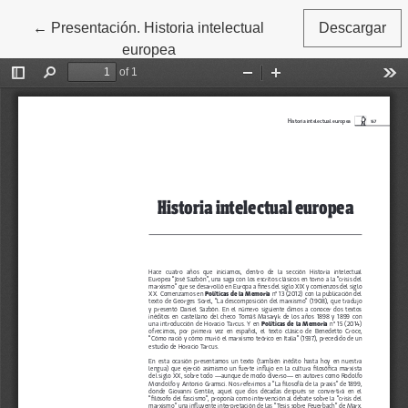
←
Volver a los detalles del artículo
Presentación. Historia intelectual
Descargar
europea