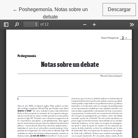
←
Volver a los detalles del artículo
Poshegemonía. Notas sobre un
Descargar
debate