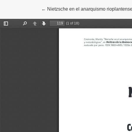
←
Volver a los detalles del artículo
Nietzsche en el anarquismo rioplantens