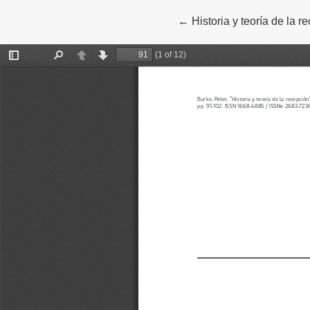
←
Volver a los detalles del
Historia y teoría de la r