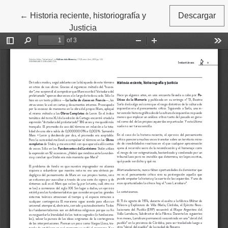
←
Volver a los detalles del artículo
Historia reciente, historiografía y
Descargar
Justicia