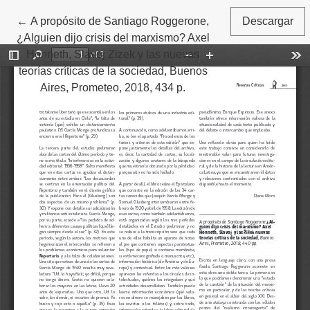
←
Volver a los detalles del artículo
A propósito de Santiago Roggerone,
Descargar
¿Alguien dijo crisis del marxismo? Axel
Honneth, Slavoj Zizek y las nuevas
teorías críticas de la sociedad, Buenos
Aires, Prometeo, 2018, 434 p.