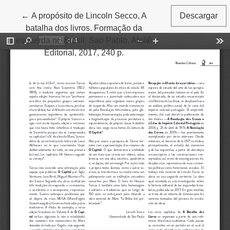
←
Volver a los detalles del artículo
A propósito de Lincoln Secco, A
Descargar
batalha dos livros. Formação da
esquerda no Brasil, Sao Pablo, Ateliê
Editorial, 2017, 240 p.