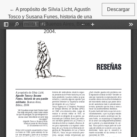
←
Volver a los detalles del artículo
A propósito de Silvia Licht, Agustín
Descargar
Tosco y Susana Funes, historia de una
pasión militante. Buenos Aires, Biblos,
2004.