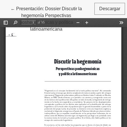
←
Volver a los detalles del artículo
Presentación: Dossier Discutir la
Descargar
hegemonía Perspectivas
poshegemónicas y política
latinoamericana