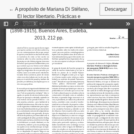
←
Volver a los detalles del artículo
A propósito de Mariana Di Stéfano,
Descargar
El lector libertario. Prácticas e
ideologías lectoras del anarquismo
(1898-1915), Buenos Aires, Eudeba,
2013, 212 pp.