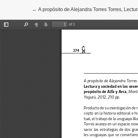
←
Volver a los detalles del artículo
A propósito de Alejandra Torres Torres, Lectu