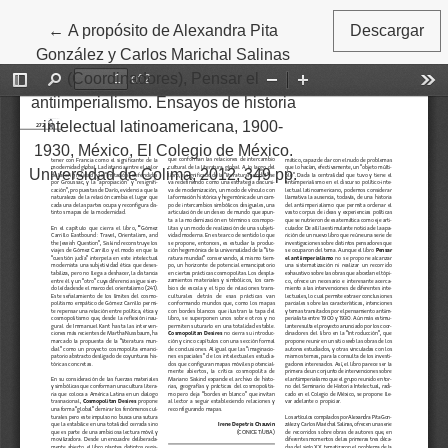
←
Volver a los detalles del artículo
A propósito de Alexandra Pita
Descargar
González y Carlos Marichal Salinas
(Coordinadores), Pensar el
antiimperialismo. Ensayos de historia
intelectual latinoamericana, 1900-
1930, México, El Colegio de México.
Universidad de Colima, 2012, 349 pp.