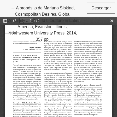
←
Volver a los detalles del artículo
A propósito de Mariano Siskind,
Descargar
Cosmopolitan Desires. Global
Modernity and World Literature in Latin
America, Evanston, Illinois,
Northwestern University Press, 2014,
357 pp.