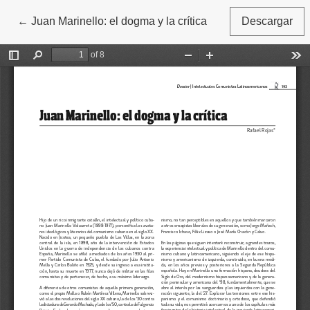
←
Volver a los detalles del artículo
Juan Marinello: el dogma y la crítica
Descargar