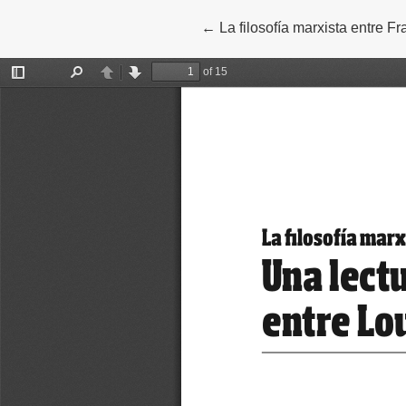
←
Volver a los detalles del artíc
La filosofía marxista entre F