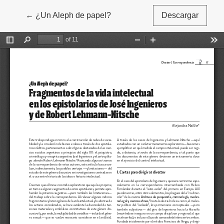
←
Volver a los detalles del artículo
¿Un Aleph de papel?
Descargar