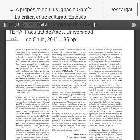
←
Volver a los detalles del artículo
A propósito de Luis Ignacio García,
Descargar
La crítica entre culturas. Estética,
política, recepción, Santiago de Chile,
TEHA, Facultad de Artes, Universidad
de Chile, 2011, 185 pp