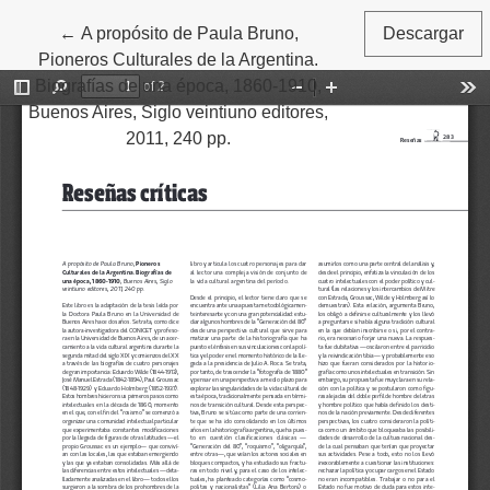
←
Volver a los detalles del artículo
A propósito de Paula Bruno,
Descargar
Pioneros Culturales de la Argentina.
Biografías de una época, 1860-1910,
Buenos Aires, Siglo veintiuno editores,
2011, 240 pp.