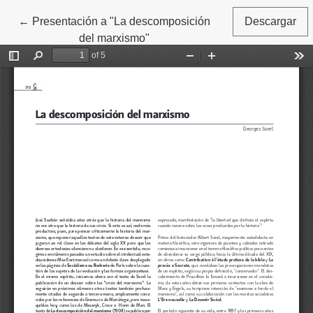
←
Volver a los detalles del artículo
Presentación a "La descomposición
Descargar
del marxismo"