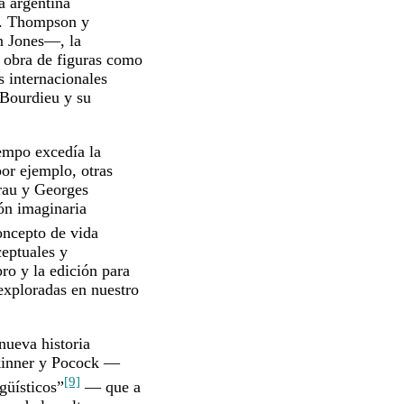
a argentina
P. Thompson y
n Jones—, la
a obra de figuras como
s internacionales
 Bourdieu y su
iempo excedía la
por ejemplo, otras
urau y Georges
ón imaginaria
oncepto de vida
ceptuales y
bro y la edición para
 exploradas en nuestro
nueva historia
Skinner y Pocock —
[9]
güísticos”
— que a