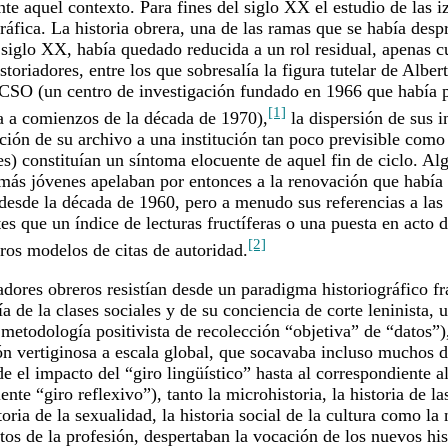
 aquel contexto. Para fines del siglo XX el estudio de las iz
ráfica. La historia obrera, una de las ramas que se había despr
 siglo XX, había quedado reducida a un rol residual, apenas c
toriadores, entre los que sobresalía la figura tutelar de Albert
ICSO (un centro de investigación fundado en 1966 que había 
[1]
ia a comienzos de la década de 1970),
la dispersión de sus 
ción de su archivo a una institución tan poco previsible co
es) constituían un síntoma elocuente de aquel fin de ciclo. Al
 más jóvenes apelaban por entonces a la renovación que había
 desde la década de 1960, pero a menudo sus referencias a las 
 que un índice de lecturas fructíferas o una puesta en acto d
[2]
ros modelos de citas de autoridad.
iadores obreros resistían desde un paradigma historiográfico 
a de la clases sociales y de su conciencia de corte leninista, u
 metodología positivista de recolección “objetiva” de “datos”),
n vertiginosa a escala global, que socavaba incluso muchos d
 el impacto del “giro lingüístico” hasta al correspondiente al
nte “giro reflexivo”), tanto la microhistoria, la historia de la
toria de la sexualidad, la historia social de la cultura como la 
os de la profesión, despertaban la vocación de los nuevos his