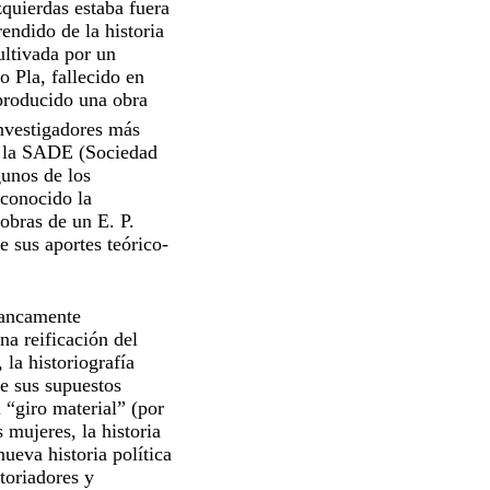
quierdas estaba fuera
endido de la historia
ultivada por un
o Pla, fallecido en
producido una obra
investigadores más
mo la SADE (Sociedad
gunos de los
 conocido la
obras de un E. P.
e sus aportes teórico-
francamente
na reificación del
 la historiografía
e sus supuestos
 “giro material” (por
s mujeres, la historia
nueva historia política
toriadores y