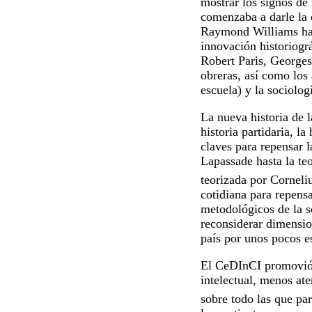
mostrar los signos de 
comenzaba a darle la
Raymond Williams has
innovación historiogr
Robert Paris, Georges
obreras, así como los
escuela) y la sociolog
La nueva historia de l
historia partidaria, l
claves para repensar 
Lapassade hasta la te
teorizada por Corneliu
cotidiana para repensa
metodológicos de la soc
reconsiderar dimensio
país por unos pocos e
El CeDInCI promovió u
intelectual, menos at
sobre todo las que pa