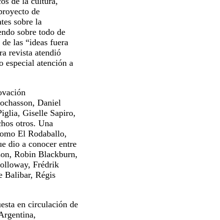
os de la cultura,
proyecto de
tes sobre la
iendo sobre todo de
 de las “ideas fuera
ra revista atendió
do especial atención a
novación
rochasson, Daniel
glia, Giselle Sapiro,
chos otros. Una
 como
El Rodaballo
,
ue dio a conocer entre
son, Robin Blackburn,
olloway, Frédrik
 Balibar, Régis
esta en circulación de
Argentina,