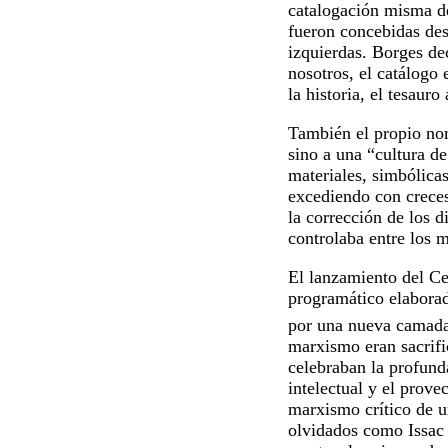
catalogación misma de l
fueron concebidas des
izquierdas. Borges dec
nosotros, el catálogo 
la historia, el tesaur
También el propio nomb
sino a una “cultura d
materiales, simbólicas
excediendo con creces 
la corrección de los d
controlaba entre los m
El lanzamiento del Ce
programático elabora
por una nueva camada 
marxismo eran sacrific
celebraban la profund
intelectual y el prove
marxismo crítico de 
olvidados como Issac