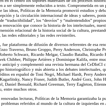
en en el centro los soportes materiales de los procesos históric
ten a ser simplemente reducidos a texto. Comprometida en un 
de las ideas,
Políticas de la Memoria
promovió estudios y deba
epción y la circulación internacional de ideas y saberes, pon
de “traductibilidad”, los “desvíos” y “malentendidos” propios
a renovación que conoce la historia de los intelectuales, nuest
mensión relacional de la historia social de la cultura, prestan
, las redes editoriales y las redes revisteriles.
, fue plataforma de difusión de diversos referentes de esa re
 Enzo Traverso, Bruno Groppo, Perry Anderson, Christophe P
Roberto Schwarz, Ricardo Melgar, Claudio Batalha, Ricardo Pi
vek Chibber, Philippe Artières y Dominique Kalifa, entre mu
que anticipó y complementó una revista hermana del CeDInCI
o historiográfico y más abierta a los debates intelectuales, q
éditos en español de Toni Negri, Michael Hardt, Perry Ander
agarlitsky, Nancy Fraser, Judith Butler, André Gorz, John H
l, Daniel Bensaïd, Richard Greeman, Terry Eagleton, Etienne
, entre muchos otros.
 renovadas lecturas,
Políticas de la Memoria
garantizaba la pu
 problemas referidos al mundo de la cultura de izquierdas en 