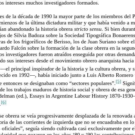
los intereses muchos investigadores formados.
es de la década de 1990 la mayor parte de los miembros de
ienzos de la última dictadura militar y que había venido a m
bían abandonado la historia obrera
stricto sensu
. Si bien duran
ajos de Silvia Badoza sobre la Sociedad Tipográfica Bonaerens
as de los frigoríficos de Berisso, los de Juan Suriano sobre 
cardo Falcón sobre la formación de la clase obrera en la segun
os investigadores fueron atraídos enseguida por otras demanda
o sus intereses desde el movimiento obrero anarquista hacia la
el principal inspirador de la historia y la cultura obrera, y s
lecido en 1992—, había iniciado junto a Luis Alberto Romero
[5]
ue entonces se designaban como “sectores populares”.
Signif
 de los trabajos maduros de historia social y obrera de esa g
delman (ed.),
Essays in Argentine Labour History 1870-1930
[6]
.
lase obrera se veía progresivamente desplazada de la renovada 
storia de las corrientes de izquierda que no se encuadraba en l
 oficiales”, seguía siendo cultivada casi exclusivamente por 
ularidad que gozaron en los años ‘80 y ‘90 las contribucione