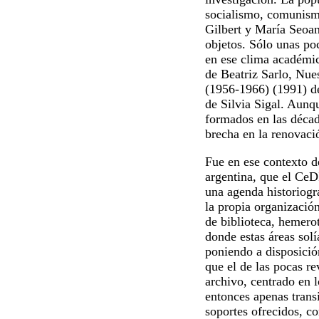
socialismo, comunismo
Gilbert y María Seoane
objetos. Sólo unas po
en ese clima académi
de Beatriz Sarlo,
Nues
(1956-1966
) (1991) d
de Silvia Sigal. Aunqu
formados en las décad
brecha en la renovació
Fue en ese contexto d
argentina, que el CeD
una agenda historiográ
la propia organizació
de biblioteca, hemero
donde estas áreas solí
poniendo a disposició
que el de las pocas re
archivo, centrado en l
entonces apenas transi
soportes ofrecidos, c