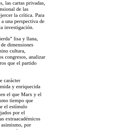
s, las cartas privadas,
nsional de las
ercer la crítica. Para
a a una perspectiva de
la investigación.
erda” lisa y llana,
o de dimensiones
mino cultura,
los congresos, analizar
ros que el partido
e carácter
umida y enriquecida
 en el que Marx y el
mismo tiempo que
r el estímulo
rjados por el
tas extraacadémicos
 asimismo, por