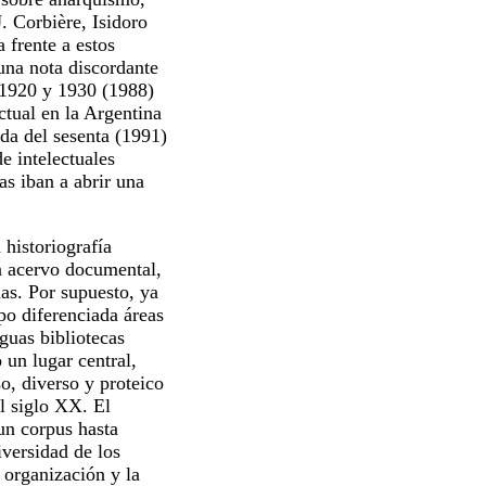
 Corbière, Isidoro
 frente a estos
una nota discordante
 1920 y 1930
(1988)
ctual en la Argentina
da del sesenta
(1991)
e intelectuales
s iban a abrir una
historiografía
n acervo documental,
nas. Por supuesto, ya
po diferenciada áreas
guas bibliotecas
 un lugar central,
o, diverso y proteico
el siglo XX. El
 un corpus hasta
iversidad de los
 organización y la