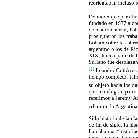
reorientaban incluso 
De modo que para fin
fundado en 1977 a com
de historia social, ha
prosiguieron los trab
Lobato sobre las obrer
argentino o los de Ri
XIX, buena parte de l
Suriano fue desplazand
[4]
Leandro Gutiérrez —
tiempo completo, fal
su objeto hacia los q
que reunía gran parte
referimos a Jeremy A
editor en la Argentina
Si la historia de la c
de fin de siglo, la hi
llamábamos “historias
investigación. La pop