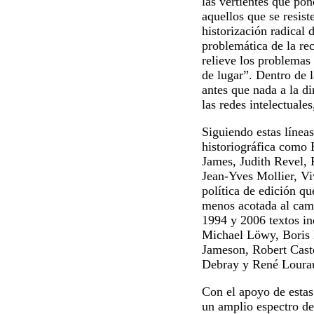
las vertientes que pon
aquellos que se resis
historización radical 
problemática de la rec
relieve los problemas 
de lugar”. Dentro de l
antes que nada a la di
las redes intelectuales
Siguiendo estas líneas
historiográfica como
James, Judith Revel, 
Jean-Yves Mollier, Vi
política de edición 
menos acotada al camp
1994 y 2006 textos in
Michael Löwy, Boris K
Jameson, Robert Caste
Debray y René Lourau
Con el apoyo de estas
un amplio espectro de