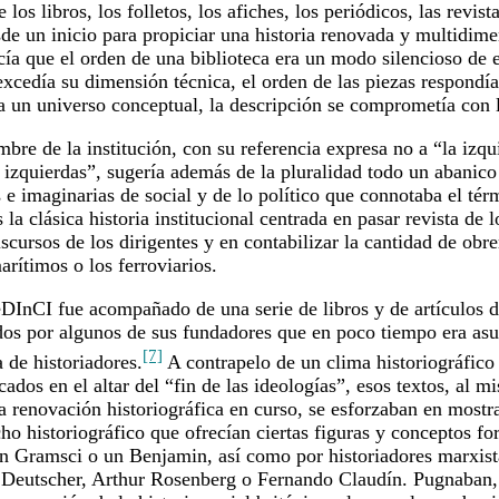
os libros, los folletos, los afiches, los periódicos, las revista
de un inicio para propiciar una historia renovada y multidime
ía que el orden de una biblioteca era un modo silencioso de ej
excedía su dimensión técnica, el orden de las piezas respondí
o a un universo conceptual, la descripción se comprometía con 
re de la institución, con su referencia expresa no a “la izqui
e izquierdas”, sugería además de la pluralidad todo un abanic
 e imaginarias de social y de lo político que connotaba el tér
la clásica historia institucional centrada en pasar revista de 
iscursos de los dirigentes y en contabilizar la cantidad de obre
arítimos o los ferroviarios.
DInCI fue acompañado de una serie de libros y de artículos d
dos por algunos de sus fundadores que en poco tiempo era as
[7]
de historiadores.
A contrapelo de un clima historiográfico
ados en el altar del “fin de las ideologías”, esos textos, al 
a renovación historiográfica en curso, se esforzaban en mostra
cho historiográfico que ofrecían ciertas figuras y conceptos fo
un Gramsci o un Benjamin, así como por historiadores marxis
 Deutscher, Arthur Rosenberg o Fernando Claudín. Pugnaban,