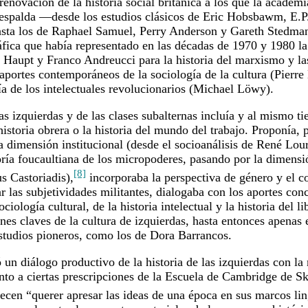
renovación de la historia social británica a los que la academi
 espalda —desde los estudios clásicos de Eric Hobsbawm, E.
ta los de Raphael Samuel, Perry Anderson y Gareth Stedma
áfica que había representado en las décadas de 1970 y 1980 l
 Haupt y Franco Andreucci para la historia del marxismo y la
 aportes contemporáneos de la sociología de la cultura (Pierre
ía de los intelectuales revolucionarios (Michael Löwy).
as izquierdas y de las clases subalternas incluía y al mismo t
a historia obrera o la historia del mundo del trabajo. Proponía, 
la dimensión institucional (desde el socioanálisis de René Lo
oría foucaultiana de los micropoderes, pasando por la dimensi
[8]
s Castoriadis),
incorporaba la perspectiva de género y el c
r las subjetividades militantes, dialogaba con los aportes con
iología cultural, de la historia intelectual y la historia del li
nes claves de la cultura de izquierdas, hasta entonces apenas
studios pioneros, como los de Dora Barrancos.
n diálogo productivo de la historia de las izquierdas con la 
ento a ciertas prescripciones de la Escuela de Cambridge de 
recen “querer apresar las ideas de una época en sus marcos lin