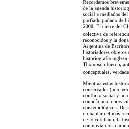
Recordemos brevemente
de la agenda historiog
social a mediados del
porfiado puñado de his
2008. El cierre del C
colectiva de referenc
reconocidos y la dona
Argentina de Escritor
historiadores obreros
historiografía inglesa
Thompson fueron, antes
conceptuales, verdade
Mientras estos histor
conservador (una teorí
conflicto social y una
conocía una renovació
epistemológicos. Desde
no hablar del más recie
de lo cotidiano, la his
conmovían los cimient