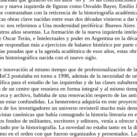
 y nueva izquierda de figuras como Osvaldo Bayer, Emilio J.
 contrastaban con la reticencia de la historiografía académica
cas obras clave nacidas entre esas dos décadas vinieron a dar 
co: nos referimos a
Una modernidad periférica: Buenos Aires
tros años sesentas. La formación de la nueva izquierda intele
e Oscar Terán, e
Intelectuales y poder en Argentina en la déca
e respondían más a ejercicios de balance histórico por parte d
as pasadas que a la agenda académica de esos años, estas obra
n historiográfica nacida con el nuevo siglo.
e innovación al mismo tiempo que de profesionalización de la 
InCI postulaba en torno a 1998, además de la necesidad de u
fica para el estudio de las izquierdas y de las clases subalter
n de un centro que reuniera en forma integral y al mismo tiem
teca y archivo, hablaba de una renovación respecto de las anti
an estar confundidas. La hemeroteca adquiría en este proyecto
n de los investigadores un universo revisteril mucho más dens
vistas canónicas que había consagrado la historia literaria en 
os fondos de militantes, escritores y editores, venía a ofrecer
tado por la historiografía. La novedad no estaba tanto en la d
omo en el orden con que fueron organizados y presentados. La