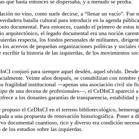
das que hasta entonces se dispersaba, y a menudo se perdía.
ación no vino, como suele decirse, a “llenar un vacío”. Fue ne
verdadera batalla cultural para introducir en la agenda públic
onio documental. Para entonces, cuando el primero de estos t
o arquitectónico, el legado documental era una noción carent
quierdas respecta, los fondos personales de militantes, dirigente
 o los acervos de pequeñas organizaciones políticas y sociales 
e escribir la historia de las izquierdas, de los movimientos soc
nCI conjuró para siempre aquel desdén, aquel olvido. Desde 
cialmente. Veinte años después, se contabilizan con nombre y
u fragilidad institucional —apenas una asociación civil sin fi
ipo de una decena de profesionales—, el CeDInCI apareció a 
rece a los donantes garantías de transparencia, estabilidad y
propuso el CeDInCI en el terreno bibliotecológico, hemerográ
gada a una propuesta de renovación historiográfica. Poner a di
rvo documental cuantioso, rico y diverso era condición necesa
 de los estudios sobre las izquierdas.