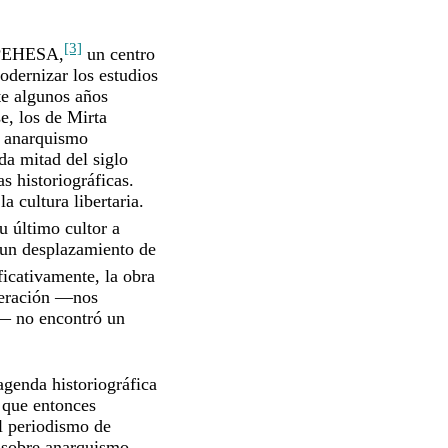
[3]
l PEHESA,
un centro
odernizar los estudios
te algunos años
e, los de Mirta
el anarquismo
da mitad del siglo
s historiográficas.
 cultura libertaria.
u último cultor a
 un desplazamiento de
icativamente, la obra
eneración —nos
— no encontró un
agenda historiográfica
o que entonces
el periodismo de
s sobre anarquismo,